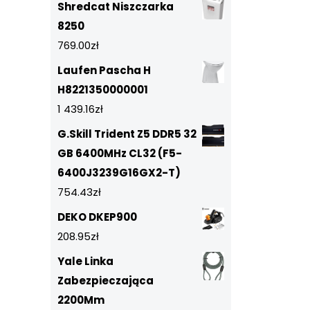
Shredcat Niszczarka
8250
769.00
zł
Laufen Pascha H
H8221350000001
1 439.16
zł
G.Skill Trident Z5 DDR5 32
GB 6400MHz CL32 (F5-
6400J3239G16GX2-T)
754.43
zł
DEKO DKEP900
208.95
zł
Yale Linka
Zabezpieczająca
2200Mm