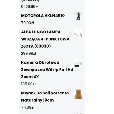
9 129.99
zł
MOTOROLA HKLN4510
79.00
zł
ALFA LUNGO LAMPA
WISZĄCA 4-PUNKTOWA
ZŁOTA (63030)
299.99
zł
Kamera Obrotowa
Zewnętrzna Wifi Ip Full Hd
Zoom 4X
185.00
zł
Młynek Do Soli Sorrento
Naturalny 19cm
74.39
zł