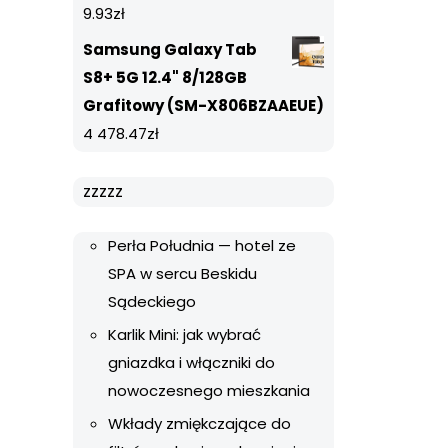
9.93
zł
Samsung Galaxy Tab
S8+ 5G 12.4" 8/128GB
Grafitowy (SM-X806BZAAEUE)
4 478.47
zł
zzzzz
Perła Południa — hotel ze
SPA w sercu Beskidu
Sądeckiego
Karlik Mini: jak wybrać
gniazdka i włączniki do
nowoczesnego mieszkania
Wkłady zmiękczające do