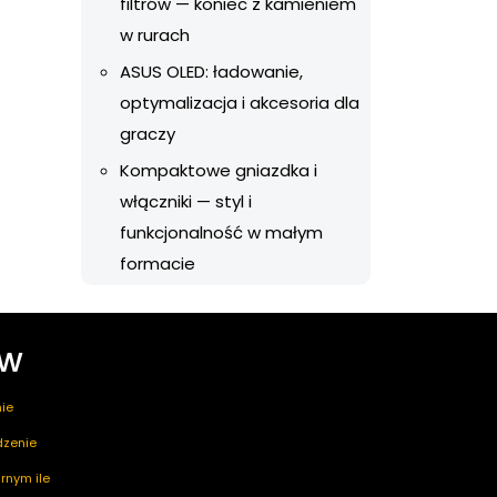
filtrów — koniec z kamieniem
w rurach
ASUS OLED: ładowanie,
optymalizacja i akcesoria dla
graczy
Kompaktowe gniazdka i
włączniki — styl i
funkcjonalność w małym
formacie
ów
ie
edzenie
rnym ile