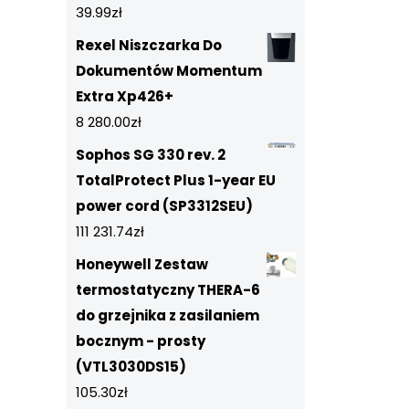
39.99
zł
Rexel Niszczarka Do
Dokumentów Momentum
Extra Xp426+
8 280.00
zł
Sophos SG 330 rev. 2
TotalProtect Plus 1-year EU
power cord (SP3312SEU)
111 231.74
zł
Honeywell Zestaw
termostatyczny THERA-6
do grzejnika z zasilaniem
bocznym - prosty
(VTL3030DS15)
105.30
zł