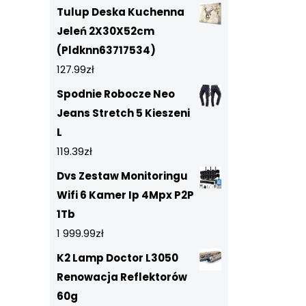
Tulup Deska Kuchenna
Jeleń 2X30X52cm
(Pldknn63717534)
127.99
zł
Spodnie Robocze Neo
Jeans Stretch 5 Kieszeni
L
119.39
zł
Dvs Zestaw Monitoringu
Wifi 6 Kamer Ip 4Mpx P2P
1Tb
1 999.99
zł
K2 Lamp Doctor L3050
Renowacja Reflektorów
60g