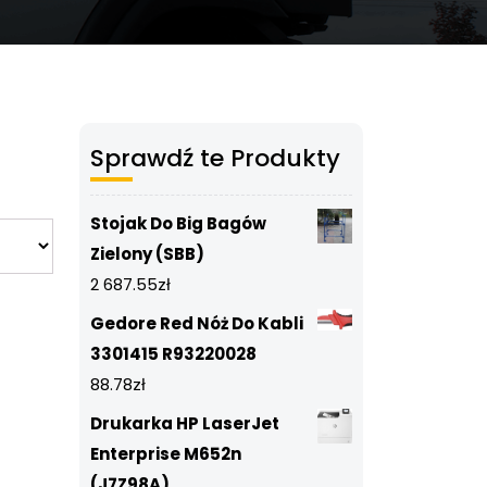
Sprawdź te Produkty
Stojak Do Big Bagów
Zielony (SBB)
2 687.55
zł
Gedore Red Nóż Do Kabli
3301415 R93220028
88.78
zł
Drukarka HP LaserJet
Enterprise M652n
(J7Z98A)