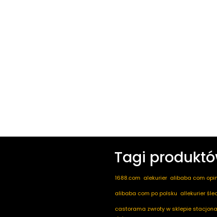
Tagi produkt
1688.com
alekurier
alibaba com opin
alibaba com po polsku
allekurier śl
castorama zwroty w sklepie stacjona