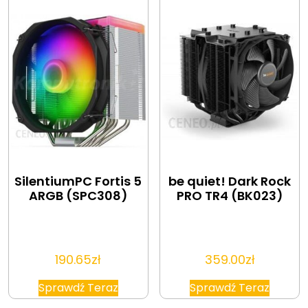
SilentiumPC Fortis 5
be quiet! Dark Rock
ARGB (SPC308)
PRO TR4 (BK023)
190.65
zł
359.00
zł
Sprawdź Teraz
Sprawdź Teraz