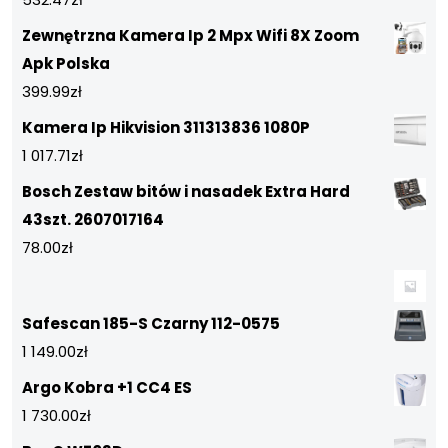
Zewnętrzna Kamera Ip 2 Mpx Wifi 8X Zoom
Apk Polska
399.99
zł
Kamera Ip Hikvision 311313836 1080P
1 017.71
zł
Bosch Zestaw bitów i nasadek Extra Hard
43szt. 2607017164
78.00
zł
Safescan 185-S Czarny 112-0575
1 149.00
zł
Argo Kobra +1 CC4 ES
1 730.00
zł