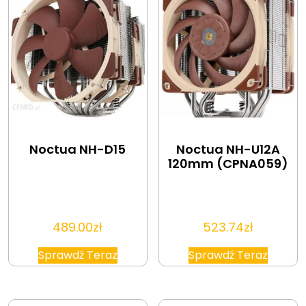
Noctua NH-D15
Noctua NH-U12A
120mm (CPNA059)
489.00
zł
523.74
zł
Sprawdź Teraz
Sprawdź Teraz