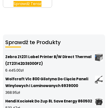
Sprawdź Teraz
Sprawdź te Produkty
Zebra Zt231 Label Printer B/W Direct Thermal
(ZT23142D3E000FZ)
6 445.00
zł
Wolfcraft Vlc 800 Gilotyna Do Cięcia Paneli
Winylowych I Laminowanych 6939000
368.95
zł
Hendi Kociołek Do Zup 8L Save Energy 860502
532.47
zł