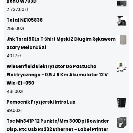
BenQ W703D
2 737.00
zł
Tefal NE105838
259.00
zł
Jhk Tsra150Ls T Shirt Męski Z Długim Rękawem
Szary Melanż 5Xl
40.17
zł
Wiesenfield Elektryzator Do Pastucha
Elektrycznego - 0.5 J 5 Km Akumulator 12 V
Wie-Ef-050
431.00
zł
Pomocnik Fryzjerski Intro Lux
99.00
zł
Tsc Mh341P 12 Punkte/Mm 300Dpi Rewinder
Disp. Rtc Usb Rs232 Ethernet - Label Printer