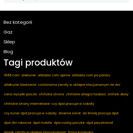
Bez kategorii
Gaz
Sklep
Blog
Tagi produktów
1688.com
alekurier
alibaba com opinie
alibaba com po polsku
allekurier śledzenie
castorama zwroty w sklepie stacjonarnym ile dni
cena wysyłki paczki
chińska strona
chińskie allegro taobao
chiński ebay
chińskie strony internetowe
czy dpd pracuje w soboty
czy kurier dpd pracuje w soboty
diverse zwrot
do ktorej pracuje dpd
dpd dni robocze
dpd mobile
dpd nadaj paczke
dpd paczkomat
empik zwroty w sklepie stacjonarnym
firma kurierska