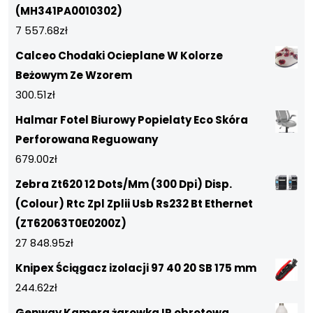
(MH341PA0010302)
7 557.68
zł
Calceo Chodaki Ocieplane W Kolorze
Beżowym Ze Wzorem
300.51
zł
Halmar Fotel Biurowy Popielaty Eco Skóra
Perforowana Reguowany
679.00
zł
Zebra Zt620 12 Dots/Mm (300 Dpi) Disp.
(Colour) Rtc Zpl Zplii Usb Rs232 Bt Ethernet
(ZT62063T0E0200Z)
27 848.95
zł
Knipex Ściągacz izolacji 97 40 20 SB 175 mm
244.62
zł
Genway Kamera żarowka IP obrotowa