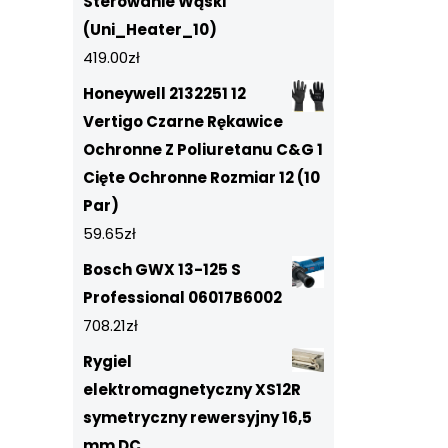
Sterowanie Wąski
(Uni_Heater_10)
419.00
zł
Honeywell 2132251 12
Vertigo Czarne Rękawice
Ochronne Z Poliuretanu C&G 1
Cięte Ochronne Rozmiar 12 (10
Par)
59.65
zł
Bosch GWX 13-125 S
Professional 06017B6002
708.21
zł
Rygiel
elektromagnetyczny XS12R
symetryczny rewersyjny 16,5
mm DC