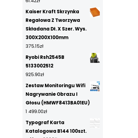
61.42
zł
Kaiser Kraft Skrzynka
Regałowa Z Tworzywa
Składana Dł. X Szer. Wys.
300X200X100mm
375.15
zł
Ryobi Rsh2545B
5133002512
925.90
zł
Zestaw Monitoringu Wifi
Nagrywanie Obrazu I
Głosu (HMWF8413BA01EU)
1 499.00
zł
Typograf Karta
Katalogowa B144 100szt.