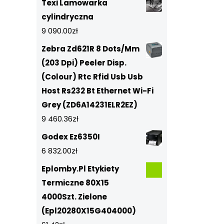
Texi Lamowarka
cylindryczna
9 090.00
zł
Zebra Zd621R 8 Dots/Mm
(203 Dpi) Peeler Disp.
(Colour) Rtc Rfid Usb Usb
Host Rs232 Bt Ethernet Wi-Fi
Grey (ZD6A14231ELR2EZ)
9 460.36
zł
Godex Ez6350I
6 832.00
zł
Eplomby.Pl Etykiety
Termiczne 80X15
4000Szt. Zielone
(Epl20280X15G404000)