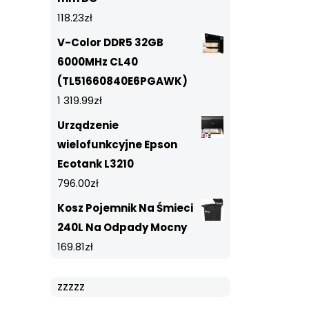
118.23
zł
V-Color DDR5 32GB
6000MHz CL40
(TL51660840E6PGAWK)
1 319.99
zł
Urządzenie
wielofunkcyjne Epson
Ecotank L3210
796.00
zł
Kosz Pojemnik Na Śmieci
240L Na Odpady Mocny
169.81
zł
zzzzz