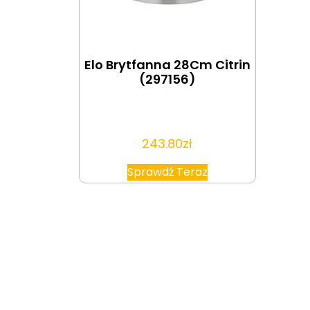
Elo Brytfanna 28Cm Citrin
(297156)
243.80
zł
Sprawdź Teraz