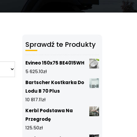
Sprawdź te Produkty
Evineo 150x75 BE4015WH
5 625.10
zł
Bartscher Kostkarka Do
Lodu B 70 Plus
10 817.11
zł
Kerbl Podstawa Na
Przegrodę
125.50
zł