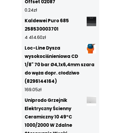
Offset 02087
0.24
zł
Kaldewei Puro 685
258530003701
4 414.60
zł
Loc-Line Dysza
wysokociśnieniowa CD
1/8" 70 bar Ø4,1x6,4mm szara
do węża dopr. cłodziwo
(8296144164)
169.05
zł
Uniprodo Grzejnik
Elektryczny Ścienny
Ceramiczny 10 49°C
1000/2000 W Zdalne