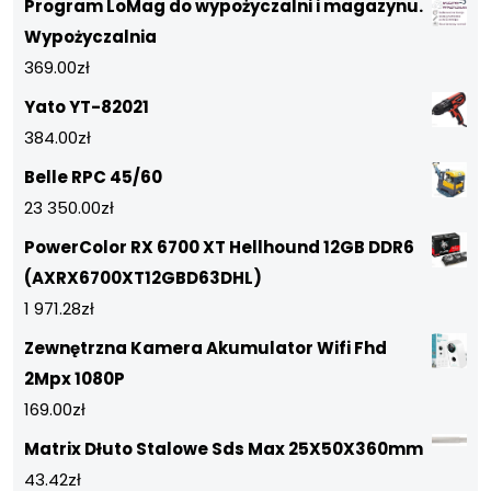
Program LoMag do wypożyczalni i magazynu.
Wypożyczalnia
369.00
zł
Yato YT-82021
384.00
zł
Belle RPC 45/60
23 350.00
zł
PowerColor RX 6700 XT Hellhound 12GB DDR6
(AXRX6700XT12GBD63DHL)
1 971.28
zł
Zewnętrzna Kamera Akumulator Wifi Fhd
2Mpx 1080P
169.00
zł
Matrix Dłuto Stalowe Sds Max 25X50X360mm
43.42
zł