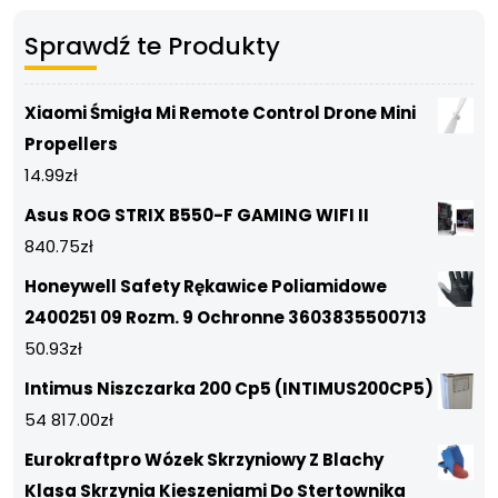
Sprawdź te Produkty
Xiaomi Śmigła Mi Remote Control Drone Mini
Propellers
14.99
zł
Asus ROG STRIX B550-F GAMING WIFI II
840.75
zł
Honeywell Safety Rękawice Poliamidowe
2400251 09 Rozm. 9 Ochronne 3603835500713
50.93
zł
Intimus Niszczarka 200 Cp5 (INTIMUS200CP5)
54 817.00
zł
Eurokraftpro Wózek Skrzyniowy Z Blachy
Klasa Skrzynia Kieszeniami Do Stertownika