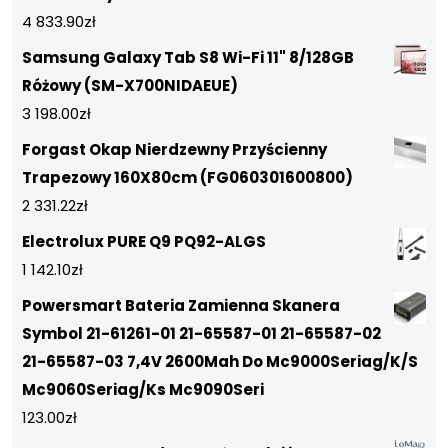
4 833.90
zł
Samsung Galaxy Tab S8 Wi-Fi 11" 8/128GB
Różowy (SM-X700NIDAEUE)
3 198.00
zł
Forgast Okap Nierdzewny Przyścienny
Trapezowy 160X80cm (FG060301600800)
2 331.22
zł
Electrolux PURE Q9 PQ92-ALGS
1 142.10
zł
Powersmart Bateria Zamienna Skanera
Symbol 21-61261-01 21-65587-01 21-65587-02
21-65587-03 7,4V 2600Mah Do Mc9000Seriag/K/S
Mc9060Seriag/Ks Mc9090Seri
123.00
zł