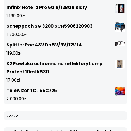
Infinix Note 12 Pro 5G 8/128GB Biały
1 199.00
zł
Scheppach SG 3200 SCH5906220903
1 730.00
zł
Splitter Poe 48V Do 5V/9V/12V 1A
119.00
zł
K2 Powłoka ochronna na reflektory Lamp
Protect 10ml K530
17.00
zł
Telewizor TCL 55C725
2 090.00
zł
zzzzz