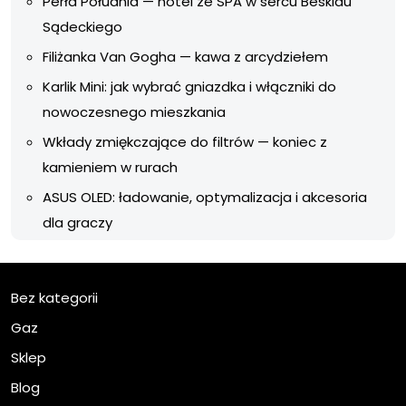
Perła Południa — hotel ze SPA w sercu Beskidu
Sądeckiego
Filiżanka Van Gogha — kawa z arcydziełem
Karlik Mini: jak wybrać gniazdka i włączniki do
nowoczesnego mieszkania
Wkłady zmiękczające do filtrów — koniec z
kamieniem w rurach
ASUS OLED: ładowanie, optymalizacja i akcesoria
dla graczy
Bez kategorii
Gaz
Sklep
Blog