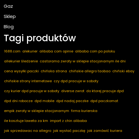
Gaz
Sklep
Blog
Tagi produktów
1688.com
alekurier
alibaba com opinie
alibaba com po polsku
allekurier śledzenie
castorama zwroty w sklepie stacjonarnym ile dni
cena wysyłki paczki
chińska strona
chińskie allegro taobao
chiński ebay
chińskie strony internetowe
czy dpd pracuje w soboty
czy kurier dpd pracuje w soboty
diverse zwrot
do ktorej pracuje dpd
dpd dni robocze
dpd mobile
dpd nadaj paczke
dpd paczkomat
empik zwroty w sklepie stacjonarnym
firma kurierska
ile kosztuje laweta za km
import z chin alibaba
jak sprzedawac na allegro
jak wysłać paczkę
jak zamówić kuriera