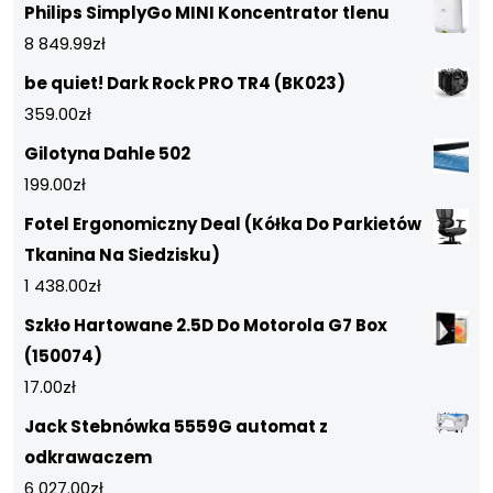
Philips SimplyGo MINI Koncentrator tlenu
8 849.99
zł
be quiet! Dark Rock PRO TR4 (BK023)
359.00
zł
Gilotyna Dahle 502
199.00
zł
Fotel Ergonomiczny Deal (Kółka Do Parkietów
Tkanina Na Siedzisku)
1 438.00
zł
Szkło Hartowane 2.5D Do Motorola G7 Box
(150074)
17.00
zł
Jack Stebnówka 5559G automat z
odkrawaczem
6 027.00
zł