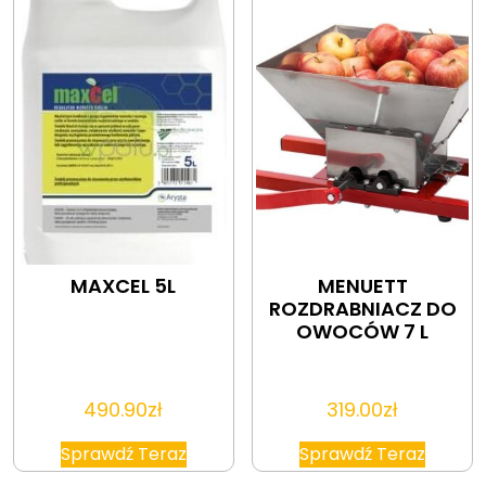
MAXCEL 5L
MENUETT
ROZDRABNIACZ DO
OWOCÓW 7 L
490.90
zł
319.00
zł
Sprawdź Teraz
Sprawdź Teraz