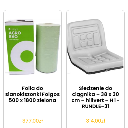
Folia do
Siedzenie do
sianokiszonki Folgos
ciągnika – 38 x 30
500 x 1800 zielona
cm – hillvert – HT-
RUNDLE-31
377.00
zł
314.00
zł