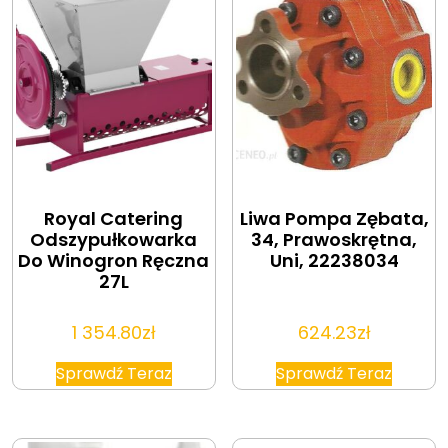
Royal Catering
Liwa Pompa Zębata,
Odszypułkowarka
34, Prawoskrętna,
Do Winogron Ręczna
Uni, 22238034
27L
1 354.80
zł
624.23
zł
Sprawdź Teraz
Sprawdź Teraz