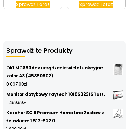
Sprawdź Teraz
Sprawdź Teraz
Sprawdź te Produkty
OKI MC853dnv urządzenie wielofunkcyjne
kolor A3 (45850602)
8 897.00
zł
Monitor dotykowy Faytech 1010502315 1 szt.
1 499.99
zł
Karcher SC 5 Premium Home Line Zestaw z
żelazkiem 1.512-522.0
1 899.00
zł