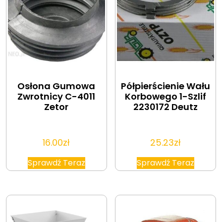
Osłona Gumowa
Półpierścienie Wału
Zwrotnicy C-4011
Korbowego 1-Szlif
Zetor
2230172 Deutz
16.00
zł
25.23
zł
Sprawdź Teraz
Sprawdź Teraz