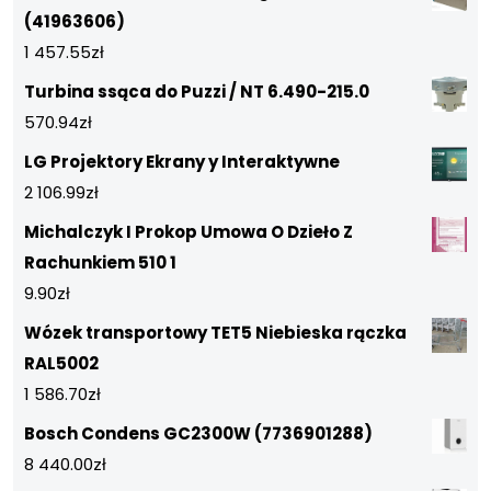
(41963606)
1 457.55
zł
Turbina ssąca do Puzzi / NT 6.490-215.0
570.94
zł
LG Projektory Ekrany y Interaktywne
2 106.99
zł
Michalczyk I Prokop Umowa O Dzieło Z
Rachunkiem 510 1
9.90
zł
Wózek transportowy TET5 Niebieska rączka
RAL5002
1 586.70
zł
Bosch Condens GC2300W (7736901288)
8 440.00
zł