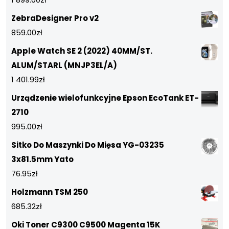
ZebraDesigner Pro v2
859.00
zł
Apple Watch SE 2 (2022) 40MM/ST.
ALUM/STARL (MNJP3EL/A)
1 401.99
zł
Urządzenie wielofunkcyjne Epson EcoTank ET-
2710
995.00
zł
Sitko Do Maszynki Do Mięsa YG-03235
3x81.5mm Yato
76.95
zł
Holzmann TSM 250
685.32
zł
Oki Toner C9300 C9500 Magenta 15K