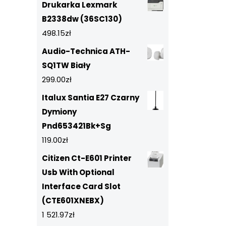
Drukarka Lexmark
B2338dw (36SC130)
498.15
zł
Audio-Technica ATH-
SQ1TW Biały
299.00
zł
Italux Santia E27 Czarny
Dymiony
Pnd653421Bk+Sg
119.00
zł
Citizen Ct-E601 Printer
Usb With Optional
Interface Card Slot
(CTE601XNEBX)
1 521.97
zł