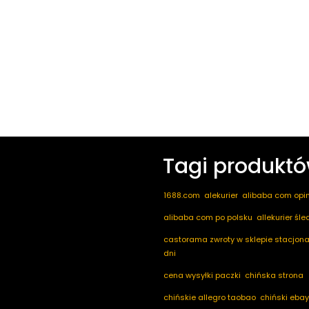
Tagi produkt
1688.com
alekurier
alibaba com opin
alibaba com po polsku
allekurier śl
castorama zwroty w sklepie stacjona
dni
cena wysyłki paczki
chińska strona
chińskie allegro taobao
chiński ebay