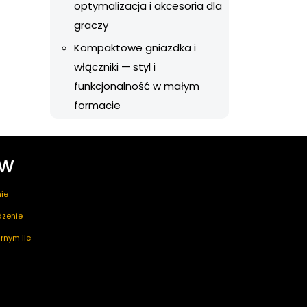
optymalizacja i akcesoria dla
graczy
Kompaktowe gniazdka i
włączniki — styl i
funkcjonalność w małym
formacie
ów
ie
edzenie
rnym ile