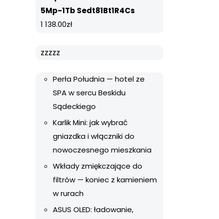
5Mp-1Tb Sedt81Bt1R4Cs
1 138.00
zł
zzzzz
Perła Południa — hotel ze
SPA w sercu Beskidu
Sądeckiego
Karlik Mini: jak wybrać
gniazdka i włączniki do
nowoczesnego mieszkania
Wkłady zmiękczające do
filtrów — koniec z kamieniem
w rurach
ASUS OLED: ładowanie,