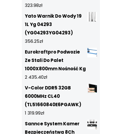
323.98
zł
Yato Warnik Do Wody 19
1L Yg 04293
(YG04293YG04293)
356.25
zł
Eurokraftpro Podwozie
Ze Stali Do Palet
1000X800mm Nośność Kg
2 435.40
zł
V-Color DDR5 32GB
6000MHz CL40
(TL51660840E6PGAWK)
1 319.99
zł
Sannce System Kamer
Bezpieczeństwa 8Ch