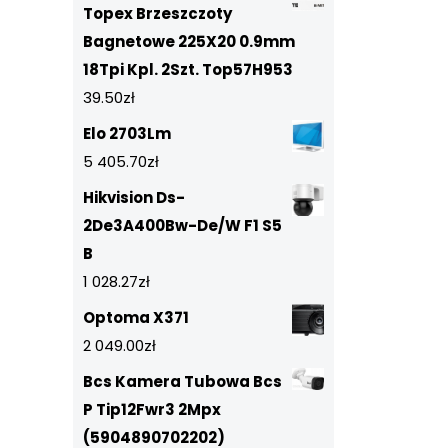
Topex Brzeszczoty
Bagnetowe 225X20 0.9mm
18Tpi Kpl. 2Szt. Top57H953
39.50
zł
Elo 2703Lm
5 405.70
zł
Hikvision Ds-
2De3A400Bw-De/W F1 S5
B
1 028.27
zł
Optoma X371
2 049.00
zł
Bcs Kamera Tubowa Bcs
P Tip12Fwr3 2Mpx
(5904890702202)