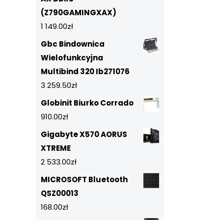
(Z790GAMINGXAX)
1 149.00
zł
Gbc Bindownica
Wielofunkcyjna
Multibind 320 Ib271076
3 259.50
zł
Globinit Biurko Corrado
910.00
zł
Gigabyte X570 AORUS
XTREME
2 533.00
zł
MICROSOFT Bluetooth
QSZ00013
168.00
zł