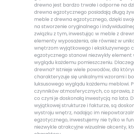
drewno jest bardzo trwałe i odporne na dz
drewna egzotycznego posiadają długą żywo
meble z drewna egzotycznego, dzięki swoj
na stworzenie oryginalnego i indywidualne
związku z tym, inwestując w meble z drew
elementy wyposażenia, ale również w unika
wnętrzom wyjątkowego i ekskluzywnego c
egzotycznego stanowi niezwykły element w
wyglądu każdemu pomieszczeniu. Dlaczeg
drewna? Istnieje wiele powodów, dla któr
charakteryzuje się unikalnymi wzorami i bo
luksusowego wyglądu każdemu meblowi. Pon
czynników atmosferycznych, co sprawia, 
co czyni je doskonałą inwestycją na lata.
wyjątkowej strukturze i fakturze, są dos
wystroju wnętrz, nadając im niepowtarzal
egzotycznego, inwestujemy nie tylko w fun
niezwykle atrakcyjne wizualnie akcenty,