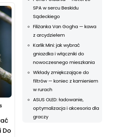
SPA w sercu Beskidu
Sądeckiego
Filiżanka Van Gogha — kawa
z arcydziełem
Karlik Mini: jak wybrać
gniazdka i włączniki do
nowoczesnego mieszkania
Wkłady zmiękczające do
filtrów — koniec z kamieniem
w rurach
ASUS OLED: ładowanie,
s
optymalizacja i akcesoria dla
graczy
rać
i Do