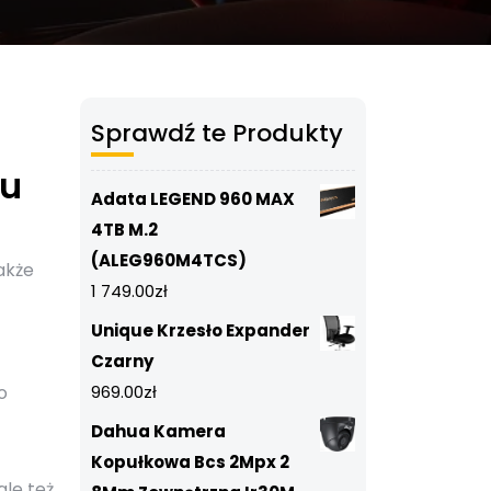
Sprawdź te Produkty
ju
Adata LEGEND 960 MAX
4TB M.2
(ALEG960M4TCS)
akże
1 749.00
zł
Unique Krzesło Expander
Czarny
o
969.00
zł
Dahua Kamera
Kopułkowa Bcs 2Mpx 2
le też