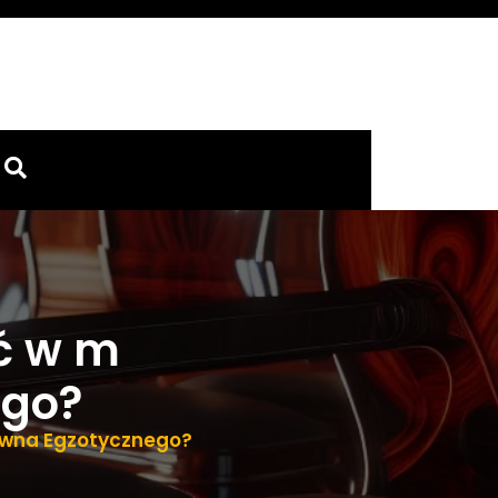
ć w m
ego?
ewna Egzotycznego?