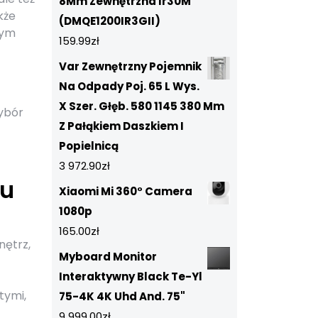
8Mm Zewnętrzna Ir30M
kże
(DMQE1200IR3GII)
łym
159.99
zł
Var Zewnętrzny Pojemnik
Na Odpady Poj. 65 L Wys.
X Szer. Głęb. 580 1145 380 Mm
wybór
Z Pałąkiem Daszkiem I
Popielnicą
3 972.90
zł
ju
Xiaomi Mi 360° Camera
1080p
165.00
zł
nętrz,
Myboard Monitor
Interaktywny Black Te-Yl
tymi,
75-4K 4K Uhd And. 75"
9 999.00
zł