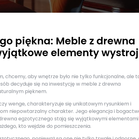
go piękna: Meble z drewna
wyjątkowe elementy wystro
, chcemy, aby wnętrze było nie tylko funkcjonalne, ale t
osób decyduje się na inwestycję w meble z drewna
aturalnym pięknem.
czy wenge, charakteryzuje się unikatowym rysunkiem i
lom niepowtarzalny charakter. Jego elegancja i bogactw
z drewna egzotycznego stają się wyjątkowymi elementami
żdego, kto wejdzie do pomieszczenia.
tycznego, ponieważ są one nie tylko trwałe i odporne, a