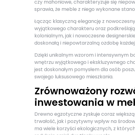
czy mahoniowe, charakteryzuje się niepow
sprawia, że meble z niego wykonane stano
Łącząc klasyczną elegancję z nowoczesn
wyjątkowego charakteru oraz podkreślają
kolonialnym, jak i nowoczesne designersk
doskonałą i niepowtarzalną ozdobę każdej 
Dzięki unikalnym wzorom i intensywnym 
wnętrzu wyjątkowego i ekskluzywnego cha
jest doskonałym pomysłem dla osób poszu
swojego luksusowego mieszkania.
Zrównoważony rozwój
inwestowania w meb
Drewno egzotyczne zyskuje coraz większą
trwałość, jak i pozytywny wpływ na środo
ma wiele korzyści ekologicznych, z który