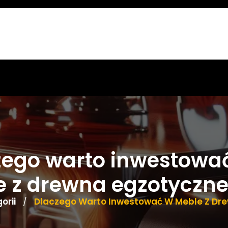
zego warto inwestowa
e z drewna egzotyczn
orii
Dlaczego Warto Inwestować W Meble Z Dr
/