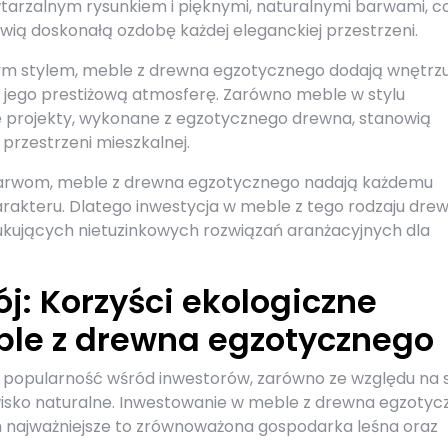
tarzalnym rysunkiem i pięknymi, naturalnymi barwami, c
wią doskonałą ozdobę każdej eleganckiej przestrzeni.
ym stylem, meble z drewna egzotycznego dodają wnętrz
 jego prestiżową atmosferę. Zarówno meble w stylu
ie projekty, wykonane z egzotycznego drewna, stanowią
przestrzeni mieszkalnej.
barwom, meble z drewna egzotycznego nadają każdemu
rakteru. Dlatego inwestycja w meble z tego rodzaju dre
kujących nietuzinkowych rozwiązań aranżacyjnych dla
: Korzyści ekologiczne
le z drewna egzotycznego
 popularność wśród inwestorów, zarówno ze względu na 
wisko naturalne. Inwestowanie w meble z drewna egzoty
ch najważniejsze to zrównoważona gospodarka leśna oraz