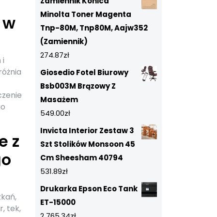
Zamiennik Konica
Minolta Toner Magenta
 w
Tnp-80M, Tnp80M, Aajw352
(Zamiennik)
274.87
zł
 i
różnia
Giosedio Fotel Biurowy
Bsb003M Brązowy Z
czenie
Masażem
go
549.00
zł
Invicta Interior Zestaw 3
e z
Szt Stolików Monsoon 45
go
Cm Sheesham 40794
531.89
zł
Drukarka Epson Eco Tank
kań,
ET-15000
, tek,
2 765.34
zł