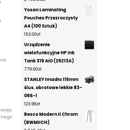
o
Yosan Laminating
Pouches Przezroczysty
u
A4 (100 Sztuk)
152.00
zł
Urządzenie
wielofunkcyjne HP Ink
wna
Tank 319 AiO (Z6Z13A)
779.00
zł
STANLEY Imadło 115mm
ślus. obrotowe lekkie 83-
065-1
123.96
zł
swoją
Besco Modern II Chrom
cznego
(BWMIICH)