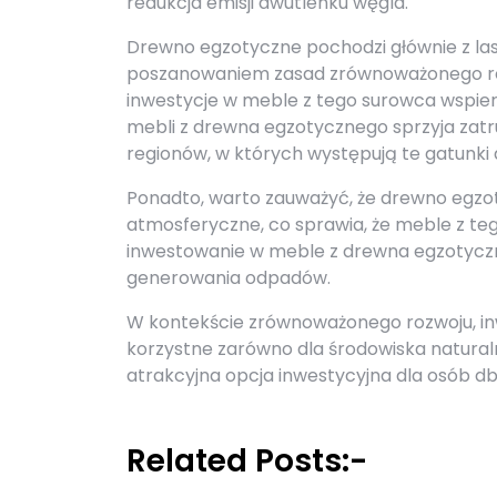
redukcja emisji dwutlenku węgla.
Drewno egzotyczne pochodzi głównie z las
poszanowaniem zasad zrównoważonego roz
inwestycje w meble z tego surowca wspier
mebli z drewna egzotycznego sprzyja zatr
regionów, w których występują te gatunki 
Ponadto, warto zauważyć, że drewno egzoty
atmosferyczne, co sprawia, że meble z teg
inwestowanie w meble z drewna egzotyczn
generowania odpadów.
W kontekście zrównoważonego rozwoju, in
korzystne zarówno dla środowiska naturalneg
atrakcyjna opcja inwestycyjna dla osób db
Related Posts:-