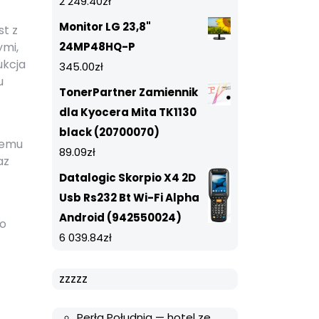
2 249.40
zł
Monitor LG 23,8"
st z
ymi,
24MP48HQ-P
ukcja
345.00
zł
u
TonerPartner Zamiennik
dla Kyocera Mita TK1130
black (20700070)
temu
89.09
zł
az
Datalogic Skorpio X4 2D
Usb Rs232 Bt Wi-Fi Alpha
Android (942550024)
to
6 039.84
zł
zzzzz
Perła Południa — hotel ze