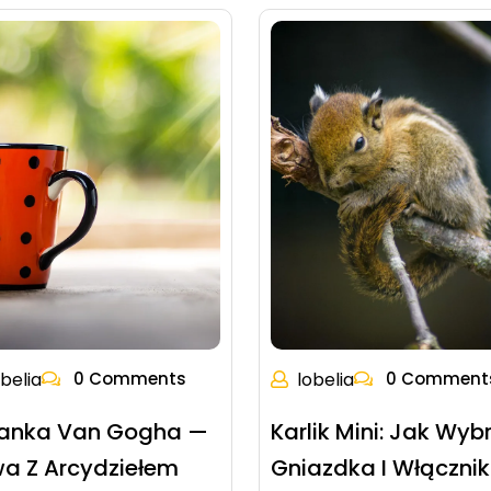
obelia
0 Comments
lobelia
0 Comment
iżanka Van Gogha —
Karlik Mini: Jak Wyb
a Z Arcydziełem
Gniazdka I Włącznik