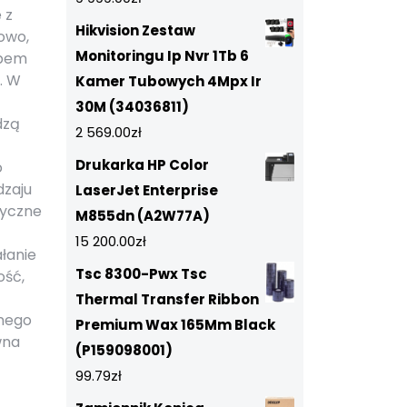
 z
Hikvision Zestaw
owo,
Monitoringu Ip Nvr 1Tb 6
obem
. W
Kamer Tubowych 4Mpx Ir
30M (34036811)
dzą
2 569.00
zł
Drukarka HP Color
o
dzaju
LaserJet Enterprise
tyczne
M855dn (A2W77A)
15 200.00
zł
łanie
Tsc 8300-Pwx Tsc
ość,
Thermal Transfer Ribbon
lnego
Premium Wax 165Mm Black
wna
(P159098001)
99.79
zł