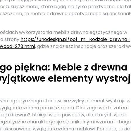
oszukujesz mebli, które będą nie tylko praktyczne, ale ta
eszczenia, to meble z drewna egzotycznego są doskona
liwościach wykorzystania mebli z drewna egzotycznego w
ia strony
https://unodesign.pl/pol_m_Rodzaje-drewna-
Wood-278.html
, gdzie znajdziesz inspiracje oraz szeroki 
go piękna: Meble z drewna
wyjątkowe elementy wystro
wna egzotycznego stanowi niezwykły element wystroju w
 wyglądu każdemu pomieszczeniu. Dlaczego warto zatem
aju drewna? Istnieje wiele powodów, dla których warto
egzotyczne charakteryzuje się unikalnymi wzorami i boga
i i luksusowego wyglądu każdemu meblowi. Ponadto, takie