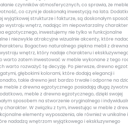
iałanie czynników atmosferycznych, co sprawia, że meble
tność, co czyni je doskonałą inwestycją na lata. Dodatk
ej wyjątkowej strukturze i fakturze, są doskonałym spos
go wystroju wnętrz, nadając im niepowtarzalny charakter
na egzotycznego, inwestujemy nie tylko w funkcjonalne
lne i niezwykle atrakcyjne wizualnie akcenty, które nada
harakteru. Bogactwo naturalnego piękna mebli z drewna
ystroju wnętrz, który nadaje charakteru i ekskluzywneg
o warto zatem inwestować w meble wykonane z tego ro
ych warto rozważyć tę decyzję. Po pierwsze, drewno egzo
gatymi, głębokimi kolorami, które dodają elegancji i
adto, takie drewno jest bardzo trwałe i odporne na dzia
że meble z drewna egzotycznego posiadają długą żywotn
 Dodatkowo, meble z drewna egzotycznego, dzięki swojej
konałym sposobem na stworzenie oryginalnego i indywidua
ny charakter. W związku z tym, inwestując w meble z dre
kcjonalne elementy wyposażenia, ale również w unikalne i
 które nadadzą wnętrzom wyjątkowego i ekskluzywnego