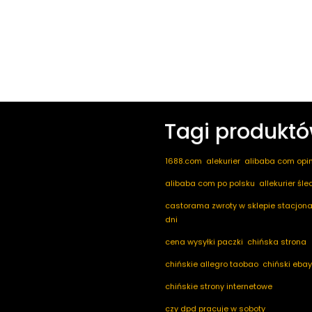
Tagi produkt
1688.com
alekurier
alibaba com opin
alibaba com po polsku
allekurier śl
castorama zwroty w sklepie stacjona
dni
cena wysyłki paczki
chińska strona
chińskie allegro taobao
chiński ebay
chińskie strony internetowe
czy dpd pracuje w soboty