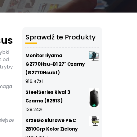
Sprawdź te Produkty
sus
ybki
Monitor Iiyama
s od
G2770Hsu-B1 27" Czarny
 tryby
(G2770Hsub1)
916.47
zł
ymaga
SteelSeries Rival 3
Czarna (62513)
138.24
zł
iejsze
Krzesło Biurowe P&C
2B10Crp Kolor Zielony