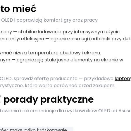
rto mieć
 OLED i poprawiają komfort gry oraz pracy.
j mocy — stabilne ładowanie przy intensywnym użyciu.
na antyrefleksyjna — ogranicza smugi i odblaski przy duż
mać niższą temperaturę obudowy i ekranu.
etlnym — ograniczają stałe jasne elementy na ekranie w
 OLED, sprawdź ofertę producenta — przykładowe
laptop
olorystyczne, które warto porównać przed zakupem.
 i porady praktyczne
tawienia i rekomendacje dla użytkowników OLED od Asusa
ów; maks. tylko krótkotrwale