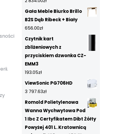
2 834.00
zł
Gała Meble Biurko Brillo
B2S Dąb Ribeck + Biały
656.00
zł
asności
Czytnik kart
zbliżeniowych z
przyciskiem dzwonka CZ-
EMM3
rii.
193.05
zł
ViewSonic PG706HD
3 797.63
zł
rzy
Romold Polietylenowa
Wanna Wychwytowa Pod
1 Ibc Z Certyfikatem Dibt Żółty
Powyżej 401 L. Kratownicą