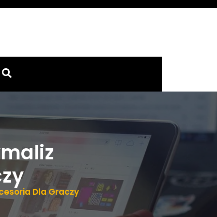
ymaliz
czy
cesoria Dla Graczy