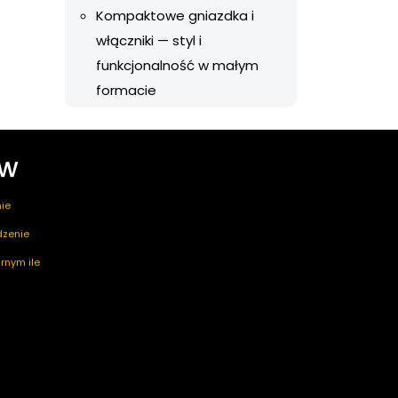
Kompaktowe gniazdka i
włączniki — styl i
funkcjonalność w małym
formacie
ów
ie
edzenie
rnym ile