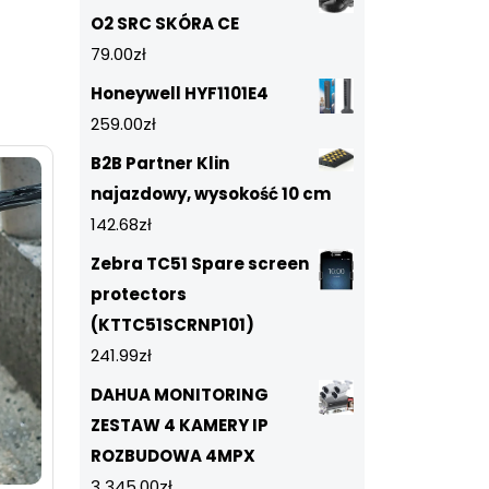
O2 SRC SKÓRA CE
79.00
zł
Honeywell HYF1101E4
259.00
zł
B2B Partner Klin
najazdowy, wysokość 10 cm
142.68
zł
Zebra TC51 Spare screen
protectors
(KTTC51SCRNP101)
241.99
zł
DAHUA MONITORING
ZESTAW 4 KAMERY IP
ROZBUDOWA 4MPX
3 345.00
zł