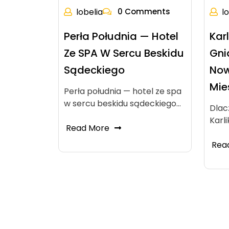
lobelia
0 Comments
l
Perła Południa — Hotel
Kar
Ze SPA W Sercu Beskidu
Gni
Sądeckiego
No
Mie
Perła południa — hotel ze spa
w sercu beskidu sądeckiego…
Dlac
Karli
Read More
Rea