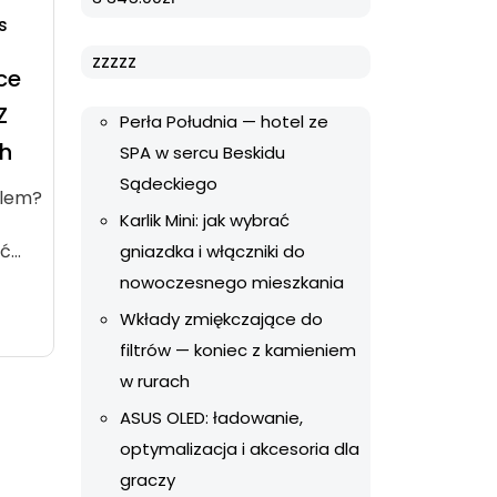
s
zzzzz
ce
Z
Perła Południa — hotel ze
h
SPA w sercu Beskidu
Sądeckiego
blem?
Karlik Mini: jak wybrać
yć…
gniazdka i włączniki do
nowoczesnego mieszkania
Wkłady zmiękczające do
filtrów — koniec z kamieniem
w rurach
ASUS OLED: ładowanie,
optymalizacja i akcesoria dla
graczy