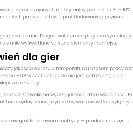
dowania ograniczających maksymalny poziom do 80–90%
 modelach pozwala ustawić profil ładowania z poziomu
 wygaszania ekranu. Długotrwała praca przy maksymalnej j
a ekranie wyświetlane są stałe elementy interfejsu.
ień dla gier
iędzy jakością obrazu a temperaturą i czasem pracy bate
niżenie HDR w scenach, gdzie nie jest potrzebne, oraz
ajlepsze rezultaty.
m, możesz zezwolić na wyższą jasność i tryb wydajności. P
rofil oszczędny, zmniejszyć liczbę wątków w tle i wyłączyć
owników grafiki i firmware matrycy — producenci często