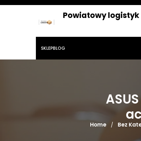
Skip
to
Powiatowy logistyk
content
SKLEP
BLOG
ASUS 
ac
Home
Bez Kate
/