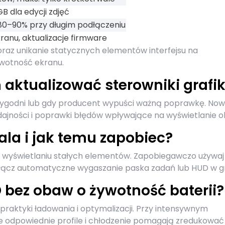
B dla edycji zdjęć
 80–90% przy długim podłączeniu
ranu, aktualizacje firmware
 oraz unikanie statycznych elementów interfejsu na
ywotność ekranu.
aktualizować sterowniki grafik
ka tygodni lub gdy producent wypuści ważną poprawkę. No
dajności i poprawki błędów wpływające na wyświetlanie o
ala i jak temu zapobiec?
m wyświetlaniu stałych elementów. Zapobiegawczo używaj
i włącz automatyczne wygaszanie paska zadań lub HUD w g
 bez obaw o żywotność baterii?
praktyki ładowania i optymalizacji. Przy intensywnym
ale odpowiednie profile i chłodzenie pomagają zredukować