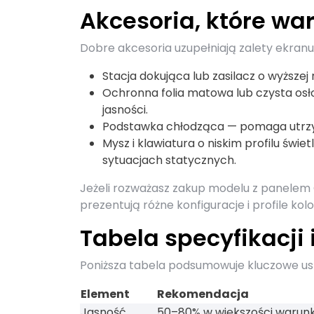
Akcesoria, które wa
Dobre akcesoria uzupełniają zalety ekranu
Stacja dokująca lub zasilacz o wyższe
Ochronna folia matowa lub czysta osło
jasności.
Podstawka chłodząca — pomaga utrzy
Mysz i klawiatura o niskim profilu świ
sytuacjach statycznych.
Jeżeli rozważasz zakup modelu z panelem
prezentują różne konfiguracje i profile k
Tabela specyfikacji
Poniższa tabela podsumowuje kluczowe us
Element
Rekomendacja
Jasność
50–80% w większości warunk