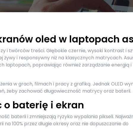
ranów oled w laptopach a
 i twórców treści. Głębokie czernie, wysoki kontrast i sz
ziej żywy i responsywny niż na klasycznych matrycach. Asu
ich laptopach, poprawiając również zarządzanie energią i
żenia w grach, filmach i pracy z grafiką. Jednak OLED w
ień, żeby zachować długowieczność matrycy oraz baterii.
o baterię i ekran
ć baterii i zmniejszają ryzyko wypalania pikseli. Najważn
ii na 100% przez długie okresy oraz nie dopuszczanie do