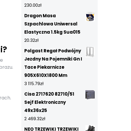
230.00
zł
Dragon Masa
Szpachlowa Uniwersal
Elastyczna 1.5kg Sua015
20.32
zł
i?
Polgast Regał Podwójny
Jezdny Na Pojemniki Gn I
we
brazu.
Tace Piekarnicze
905X610X1800 Mm
3 115.79
zł
Cisa 2717620 82710/51
rach.
Sejf Elektroniczny
49x36x25
2 469.32
zł
NEO TRZEWIKI TRZEWIKI