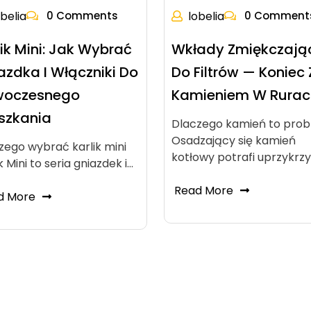
obelia
0 Comments
lobelia
0 Comment
lik Mini: Jak Wybrać
Wkłady Zmiękczają
azdka I Włączniki Do
Do Filtrów — Koniec 
woczesnego
Kamieniem W Rurac
szkania
Dlaczego kamień to pro
Osadzający się kamień
zego wybrać karlik mini
kotłowy potrafi uprzykrz
k Mini to seria gniazdek i…
Read More
d More