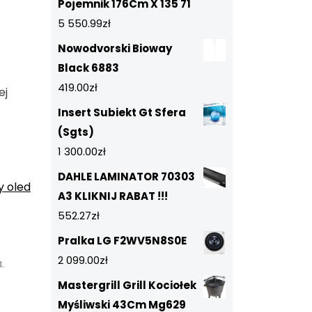
Pojemnik 176Cm X 135 71
5 550.99
zł
Nowodvorski Bioway
Black 6883
419.00
zł
ej
Insert Subiekt Gt Sfera
(Sgts)
1 300.00
zł
DAHLE LAMINATOR 70303
y oled
A3 KLIKNIJ RABAT !!!
552.27
zł
Pralka LG F2WV5N8S0E
2 099.00
zł
.
Mastergrill Grill Kociołek
Myśliwski 43Cm Mg629