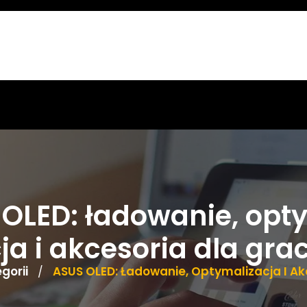
OLED: ładowanie, opt
ja i akcesoria dla gra
gorii
ASUS OLED: Ładowanie, Optymalizacja I Ak
/